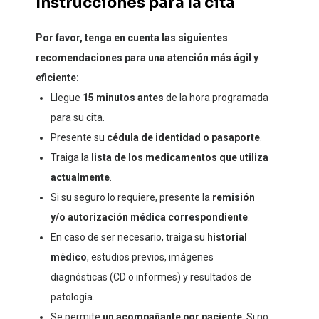
Instrucciones para la cita
Por favor, tenga en cuenta las siguientes
recomendaciones para una atención más ágil y
eficiente:
Llegue
15 minutos antes
de la hora programada
para su cita.
Presente su
cédula de identidad o pasaporte
.
Traiga la
lista de los medicamentos que utiliza
actualmente
.
Si su seguro lo requiere, presente la
remisión
y/o autorización médica correspondiente
.
En caso de ser necesario, traiga su
historial
médico
, estudios previos, imágenes
diagnósticas (CD o informes) y resultados de
patología.
Se permite
un acompañante por paciente
. Si no