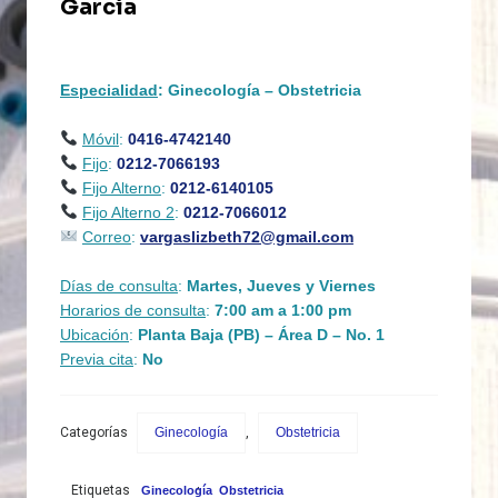
García
Especialidad
: Ginecología – Obstetricia
Móvil
:
0416-4742140
Fijo
:
0212-7066193
Fijo Alterno
:
0212-6140105
Fijo Alterno 2
:
0212-7066012
Correo
:
vargaslizbeth72@gmail.com
Días de consulta
:
Martes, Jueves y Viernes
Horarios de consulta
:
7
:00 am a 1:00 pm
Ubicación
:
Planta Baja (PB) – Área D – No. 1
Previa cita
:
No
Categorías
Ginecología
,
Obstetricia
,
Etiquetas
Ginecología
Obstetricia