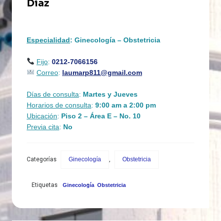
Díaz
Especialidad
: Ginecología – Obstetricia
Fijo
:
0212-7066156
Correo
:
laumarp811@gmail.com
Días de consulta
:
Martes y Jueves
Horarios de consulta
:
9
:00 am a 2:00 pm
Ubicación
:
Piso 2 – Área E – No. 10
Previa cita
:
No
Categorías
Ginecología
,
Obstetricia
,
Etiquetas
Ginecología
Obstetricia