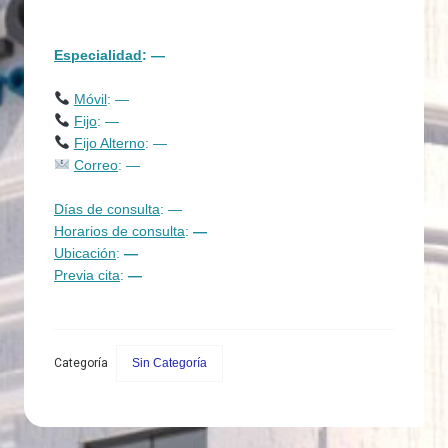
Especialidad
: —
Móvil
: —
Fijo
: —
Fijo Alterno
: —
Correo
: —
Días de consulta
: —
Horarios de consulta
:
—
Ubicación
:
—
Previa cita
:
—
Categoría
Sin Categoría