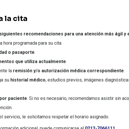
 la cita
 siguientes recomendaciones para una atención más ágil y e
a hora programada para su cita.
idad o pasaporte
.
mentos que utiliza actualmente
.
ente la
remisión y/o autorización médica correspondiente
.
iga su
historial médico
, estudios previos, imágenes diagnóstica
por paciente
. Si no es necesario, recomendamos asistir sin a
nción.
l servicio, le solicitamos respetar el horario asignado.
nformación adicional, puede comunicarse al
0212-7066111
.