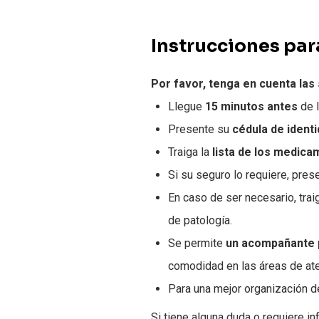
Instrucciones para
Por favor, tenga en cuenta las
Llegue
15 minutos antes
de l
Presente su
cédula de ident
Traiga la
lista de los medica
Si su seguro lo requiere, pres
En caso de ser necesario, tra
de patología.
Se permite
un acompañante 
comodidad en las áreas de ate
Para una mejor organización de
Si tiene alguna duda o requiere i