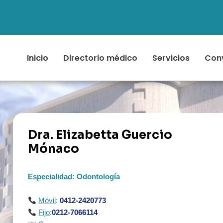
Inicio
Directorio médico
Servicios
Con
Dra. Elizabetta Guercio
Mónaco
Especialidad
: Odontología
Móvil
:
0412-2420773
Fijo
:
0212-7066114