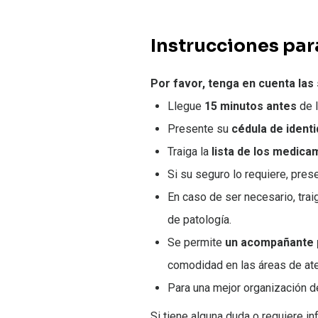
Instrucciones para
Por favor, tenga en cuenta las
Llegue
15 minutos antes
de l
Presente su
cédula de ident
Traiga la
lista de los medica
Si su seguro lo requiere, pres
En caso de ser necesario, tra
de patología.
Se permite
un acompañante 
comodidad en las áreas de ate
Para una mejor organización de
Si tiene alguna duda o requiere i