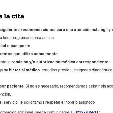
 la cita
 siguientes recomendaciones para una atención más ágil y e
a hora programada para su cita.
idad o pasaporte
.
mentos que utiliza actualmente
.
ente la
remisión y/o autorización médica correspondiente
.
iga su
historial médico
, estudios previos, imágenes diagnóstica
por paciente
. Si no es necesario, recomendamos asistir sin a
nción.
l servicio, le solicitamos respetar el horario asignado.
nformación adicional, puede comunicarse al
0212-7066111
.