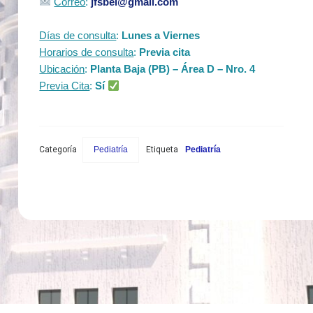
Correo
:
jfsbel@gmail.com
Días de consulta
:
Lunes a Viernes
Horarios de consulta
:
Previa cita
Ubicación
:
Planta Baja (PB) – Área D – Nro. 4
Previa Cita
:
Sí
Categoría
Pediatría
Etiqueta
Pediatría