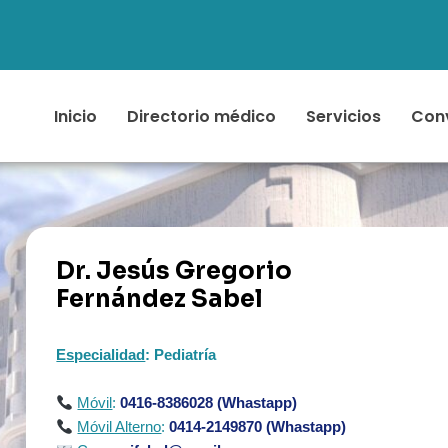
Inicio
Directorio médico
Servicios
Con
Dr. Jesús Gregorio
Fernández Sabel
Especialidad
: Pediatría
Móvil
:
0416-8386028 (Whastapp)
Móvil Alterno
:
0414-2149870
(Whastapp)