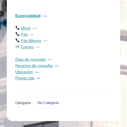
Especialidad
: —
Móvil
: —
Fijo
: —
Fijo Alterno
: —
Correo
: —
Días de consulta
: —
Horarios de consulta
:
—
Ubicación
:
—
Previa cita
:
—
Categoría
Sin Categoría